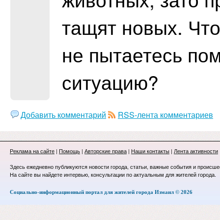
тащят новых. Чт
не пытаетесь пом
ситуацию?
Добавить комментарий
RSS-лента комментариев
Реклама на сайте
|
Помощь
|
Авторские права
|
Наши контакты
|
Лента активности
Здесь ежедневно публикуются новости города, статьи, важные события и происше
На сайте вы найдете интервью, консультации по актуальным для жителей города.
Социально-информационный портал для жителей города Измаил © 2026